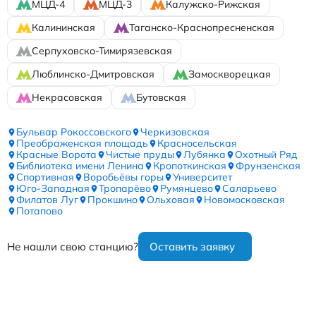
МЦД-4
МЦД-3
Калужско-Рижская
Калининская
Таганско-Краснопресненская
Серпуховско-Тимирязевская
Люблинско-Дмитровская
Замоскворецкая
Некрасовская
Бутовская
Бульвар Рокоссовского
Черкизовская
Преображенская площадь
Красносельская
Красные Ворота
Чистые пруды
Лубянка
Охотный Ряд
Библиотека имени Ленина
Кропоткинская
Фрунзенская
Спортивная
Воробьёвы горы
Университет
Юго-Западная
Тропарёво
Румянцево
Саларьево
Филатов Луг
Прокшино
Ольховая
Новомосковская
Потапово
Не нашли свою станцию?
Оставить заявку