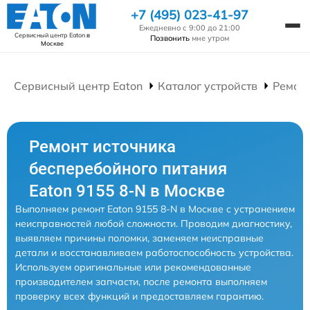
+7 (495) 023-41-97
Ежедневно с 9:00 до 21:00
Сервисный центр Eaton
в
Позвонить
мне утром
Москве
Сервисный центр Eaton
Каталог устройств
Ремонт
Ремонт источника
бесперебойного питания
Eaton 9155 8-N в Москве
Выполняем ремонт Eaton 9155 8-N в Москве с устранением
неисправностей любой сложности. Проводим диагностику,
выявляем причины поломки, заменяем неисправные
детали и восстанавливаем работоспособность устройства.
Используем оригинальные или рекомендованные
производителем запчасти, после ремонта выполняем
проверку всех функций и предоставляем гарантию.