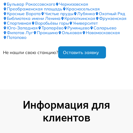
Бульвар Рокоссовского
Черкизовская
Преображенская площадь
Красносельская
Красные Ворота
Чистые пруды
Лубянка
Охотный Ряд
Библиотека имени Ленина
Кропоткинская
Фрунзенская
Спортивная
Воробьёвы горы
Университет
Юго-Западная
Тропарёво
Румянцево
Саларьево
Филатов Луг
Прокшино
Ольховая
Новомосковская
Потапово
Не нашли свою станцию?
Оставить заявку
Информация для
клиентов