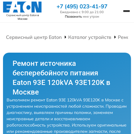
+7 (495) 023-41-97
Ежедневно с 9:00 до 21:00
Сервисный центр Eaton
в
Позвонить
мне утром
Москве
Сервисный центр Eaton
Каталог устройств
Ремонт
Ремонт источника
бесперебойного питания
Eaton 93E 120kVA 93E120K в
Москве
Выполняем ремонт Eaton 93E 120kVA 93E120K в Москве с
устранением неисправностей любой сложности. Проводим
диагностику, выявляем причины поломки, заменяем
неисправные детали и восстанавливаем
работоспособность устройства. Используем оригинальные
или рекомендованные производителем запчасти, после