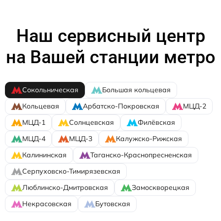
Наш сервисный центр
на Вашей станции метро
Сокольническая
Большая кольцевая
Кольцевая
Арбатско-Покровская
МЦД-2
МЦД-1
Солнцевская
Филёвская
МЦД-4
МЦД-3
Калужско-Рижская
Калининская
Таганско-Краснопресненская
Серпуховско-Тимирязевская
Люблинско-Дмитровская
Замоскворецкая
Некрасовская
Бутовская