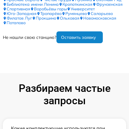
Библиотека имени Ленина
Кропоткинская
Фрунзенская
Спортивная
Воробьёвы горы
Университет
Юго-Западная
Тропарёво
Румянцево
Саларьево
Филатов Луг
Прокшино
Ольховая
Новомосковская
Потапово
Не нашли свою станцию?
Оставить заявку
Разбираем частые
запросы
Какие комплектующие используются при