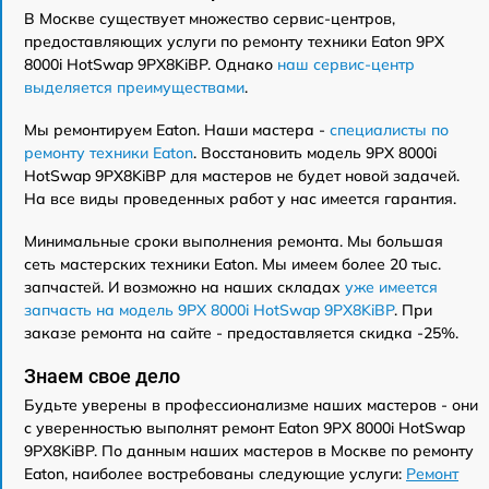
В Москве существует множество сервис-центров,
предоставляющих услуги по ремонту техники Eaton 9PX
8000i HotSwap 9PX8KiBP. Однако
наш сервис-центр
выделяется преимуществами
.
Мы ремонтируем Eaton. Наши мастера -
специалисты по
ремонту техники Eaton
. Восстановить модель 9PX 8000i
HotSwap 9PX8KiBP для мастеров не будет новой задачей.
На все виды проведенных работ у нас имеется гарантия.
Минимальные сроки выполнения ремонта. Мы большая
сеть мастерских техники Eaton. Мы имеем более 20 тыс.
запчастей. И возможно на наших складах
уже имеется
запчасть на модель 9PX 8000i HotSwap 9PX8KiBP
. При
заказе ремонта на сайте - предоставляется скидка -25%.
Знаем свое дело
Будьте уверены в профессионализме наших мастеров - они
с уверенностью выполнят ремонт Eaton 9PX 8000i HotSwap
9PX8KiBP. По данным наших мастеров в Москве по ремонту
Eaton, наиболее востребованы следующие услуги:
Ремонт