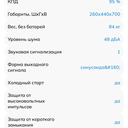
95 %
КПД
260x440x700
Габариты, ШхГхВ
84 кг
Вес, без батарей
48 дБА
Уровень шума
1
Звуковая сигнализация
Форма выходного
синусоида&#160;
сигнала
да
Холодный старт
Защита от
да
высоковольтных
импульсов
Защита от короткого
да
замыкания