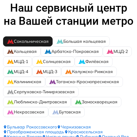
Наш сервисный центр
на Вашей станции метро
Сокольническая
Большая кольцевая
Кольцевая
Арбатско-Покровская
МЦД-2
МЦД-1
Солнцевская
Филёвская
МЦД-4
МЦД-3
Калужско-Рижская
Калининская
Таганско-Краснопресненская
Серпуховско-Тимирязевская
Люблинско-Дмитровская
Замоскворецкая
Некрасовская
Бутовская
Бульвар Рокоссовского
Черкизовская
Преображенская площадь
Красносельская
Красные Ворота
Чистые пруды
Лубянка
Охотный Ряд