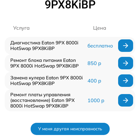
9PX8KiBP
Услуга
Цена
Диагностика Eaton 9PX 8000i
бесплатно
HotSwap 9PX8KiBP
Ремонт блока питания Eaton
850 р
9PX 8000i HotSwap 9PX8KiBP
Замена кулера Eaton 9PX 8000i
400 р
HotSwap 9PX8KiBP
Ремонт платы управления
(восстановление) Eaton 9PX
1000 р
8000i HotSwap 9PX8KiBP
У меня другая неисправность