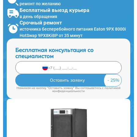
ремонт по желанию
Бесплатный выезд курьера
в день обращения
Срочный ремонт
источника бесперебойного питания Eaton 9PX 8000i
HotSwap 9PX8KiBP от 35 минут
Бесплатная консультация со
специалистом
Оставить заявку
Нажимая на кнопку "Оставить заявку" Вы соглашаетесь c
политикой
конфиденциальности