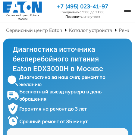
+7 (495) 023-41-97
Ежедневно с 9:00 до 21:00
Сервисный центр Eaton
в
Позвонить
мне утром
Москве
Сервисный центр Eaton
Каталог устройств
Ремонт
Диагностика источника
бесперебойного питания
Eaton EDX3000H в Москве
Диагностика за наш счет, ремонт по
желанию
Бесплатный выезд курьера в день
обращения
Гарантия на ремонт до 3 лет
Срочный ремонт от 35 минут